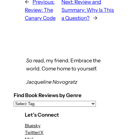
←
Previous:
Next:
Review and
Review: The
Summary: Why Is This
Canary Code
a Question?
→
So
read, my friend. Embrace the
world. Come home to yourself.
Jacqueline Novogratz
Find Book Reviews by Genre
Let’s Connect
Bluesky
Twitter/X